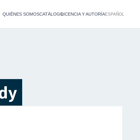
QUIÉNES SOMOS
CATÁLOGO
LICENCIA Y AUTORÍA
ESPAÑOL
Catálogo de producciones audiovisuales
< Atrás
ody