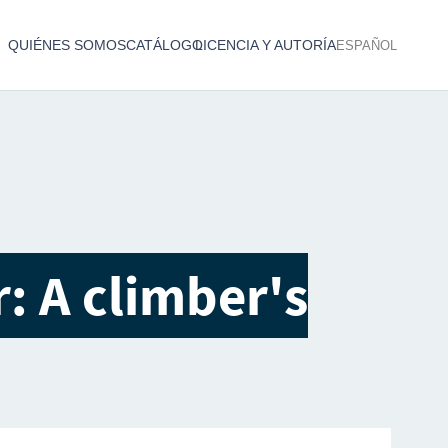
QUIÉNES SOMOS
CATÁLOGO
LICENCIA Y AUTORÍA
ESPAÑOL
Catálogo de producciones audiovisuales
< Atrás
: A climber's