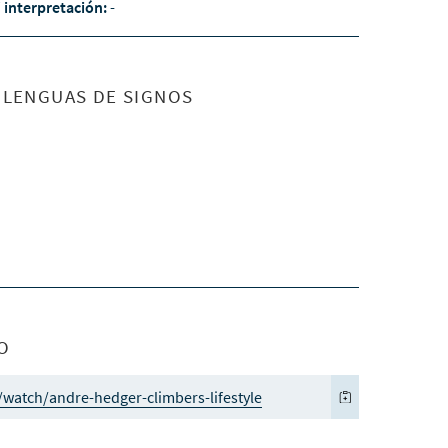
/ interpretación:
-
S LENGUAS DE SIGNOS
O
/watch/andre-hedger-climbers-lifestyle