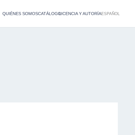
QUIÉNES SOMOS
CATÁLOGO
LICENCIA Y AUTORÍA
ESPAÑOL
Catálogo de producciones audiovisuales
< Atrás