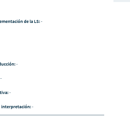
ementación de la LS:
-
ducción:
-
:
-
tiva:
-
/ interpretación:
-