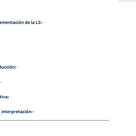
ementación de la LS:
-
ducción:
-
:
-
tiva:
-
/ interpretación:
-