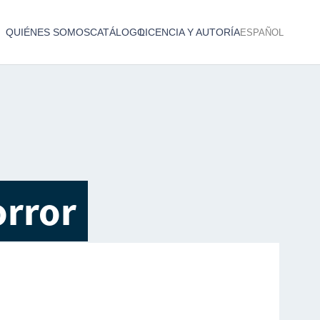
QUIÉNES SOMOS
CATÁLOGO
LICENCIA Y AUTORÍA
ESPAÑOL
Catálogo de producciones audiovisuales
< Atrás
orror