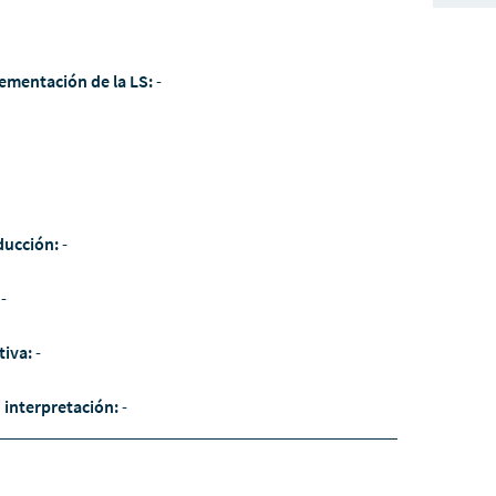
ementación de la LS:
-
ducción:
-
:
-
tiva:
-
/ interpretación:
-