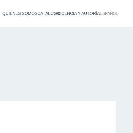
QUIÉNES SOMOS
CATÁLOGO
LICENCIA Y AUTORÍA
ESPAÑOL
Catálogo de producciones audiovisuales
< Atrás