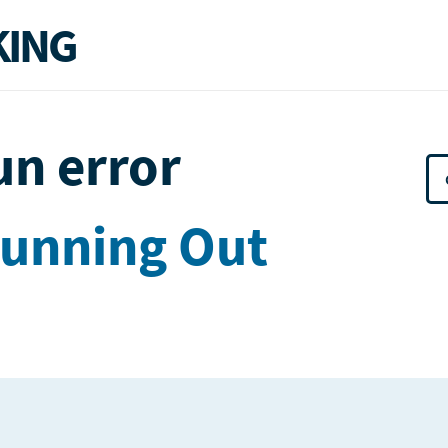
ING
un error
Running Out