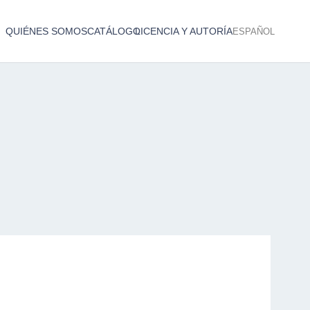
QUIÉNES SOMOS
CATÁLOGO
LICENCIA Y AUTORÍA
ESPAÑOL
Catálogo de producciones audiovisuales
< Atrás