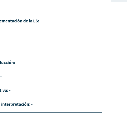
ementación de la LS:
-
ducción:
-
:
-
tiva:
-
/ interpretación:
-