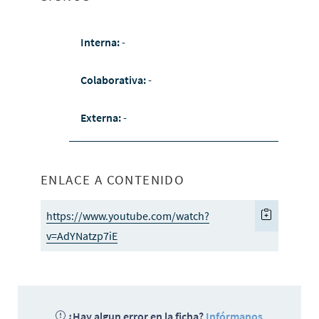
Interna:
-
Colaborativa:
-
Externa:
-
ENLACE A CONTENIDO
https://www.youtube.com/watch?
v=AdYNatzp7iE
¿Hay algun error en la ficha?
Infórmanos