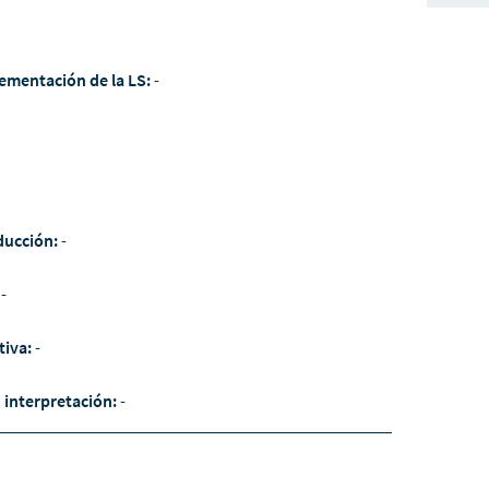
ementación de la LS:
-
ducción:
-
:
-
tiva:
-
/ interpretación:
-