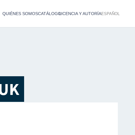
QUIÉNES SOMOS
CATÁLOGO
LICENCIA Y AUTORÍA
ESPAÑOL
Catálogo de producciones audiovisuales
< Atrás
 UK