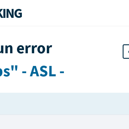
ING
un error
s" - ASL -