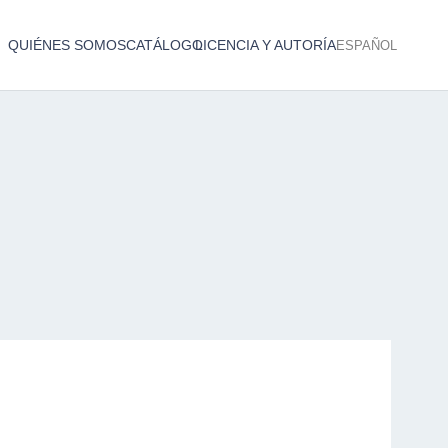
QUIÉNES SOMOS
CATÁLOGO
LICENCIA Y AUTORÍA
ESPAÑOL
Catálogo de producciones audiovisuales
< Atrás