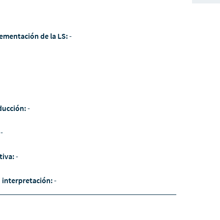
ementación de la LS:
-
ducción:
-
:
-
tiva:
-
/ interpretación:
-