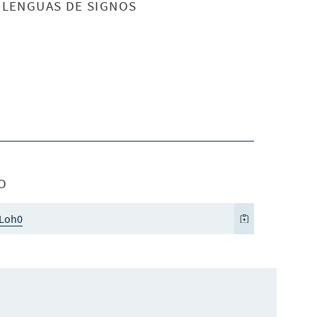
S LENGUAS DE SIGNOS
O
mLoh0