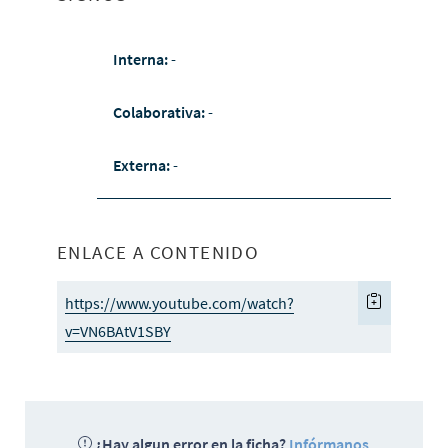
Interna:
-
Colaborativa:
-
Externa:
-
ENLACE A CONTENIDO
https://www.youtube.com/watch?
v=VN6BAtV1SBY
¿Hay algun error en la ficha?
Infórmanos