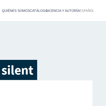
QUIÉNES SOMOS
CATÁLOGO
LICENCIA Y AUTORÍA
ESPAÑOL
Catálogo de producciones audiovisuales
< Atrás
 silent