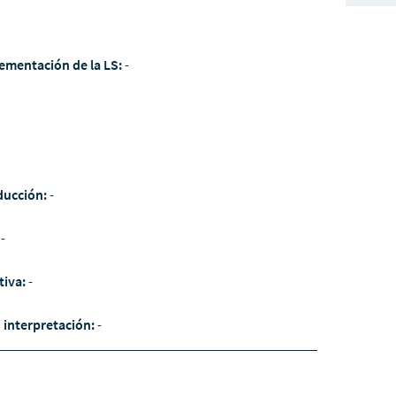
ementación de la LS:
-
ducción:
-
:
-
tiva:
-
/ interpretación:
-