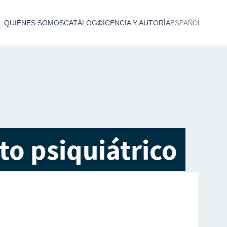
QUIÉNES SOMOS
CATÁLOGO
LICENCIA Y AUTORÍA
ESPAÑOL
Catálogo de producciones audiovisuales
< Atrás
o psiquiátrico