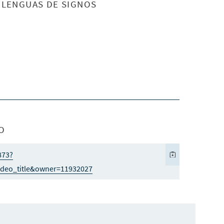
S LENGUAS DE SIGNOS
O
873?
deo_title&owner=11932027