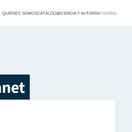
QUIÉNES SOMOS
CATÁLOGO
LICENCIA Y AUTORÍA
ESPAÑOL
Catálogo de producciones audiovisuales
< Atrás
nnet