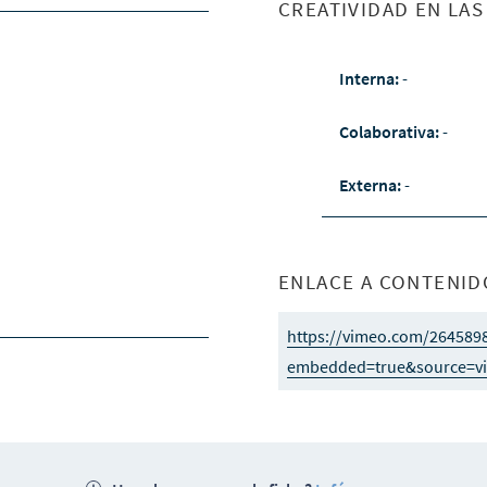
CREATIVIDAD EN LA
Interna:
-
Colaborativa:
-
Externa:
-
ENLACE A CONTENID
https://vimeo.com/264589
embedded=true&source=vi