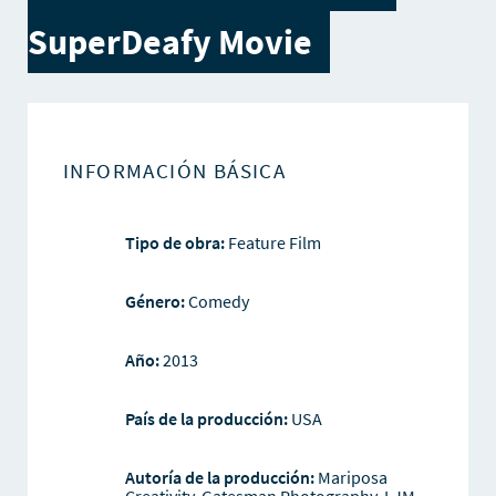
SuperDeafy Movie
INFORMACIÓN BÁSICA
Tipo de obra:
Feature Film
Género:
Comedy
Año:
2013
País de la producción:
USA
Autoría de la producción:
Mariposa
Creativity, Gatesman Photography, LJM