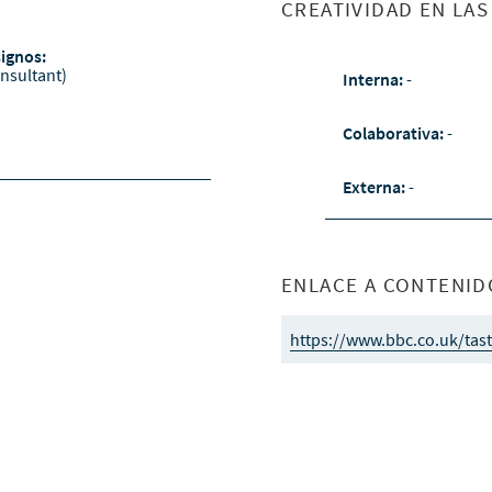
CREATIVIDAD EN LA
signos:
nsultant)
Interna:
-
Colaborativa:
-
Externa:
-
ENLACE A CONTENID
https://www.bbc.co.uk/tast