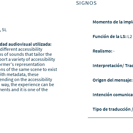
SIGNOS
Momento de la impl
, SL
Función de la LS:
L2
dad audiovisual utilizada:
ifferent accessibility
Realismo:
-
s of sounds that tailor the
rt a variety of accessibility
ormer's representation
Interpretación/ Tra
ons of the same scene to exist
ith metadata, these
ending on the accessibility
Origen del mensaje
s way, the experience can be
nts and it is one of the
Intención comunica
Tipo de traducción 