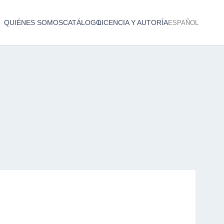
QUIÉNES SOMOS
CATÁLOGO
LICENCIA Y AUTORÍA
ESPAÑOL
Catálogo de producciones audiovisuales
< Atrás