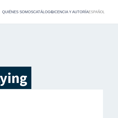
QUIÉNES SOMOS
CATÁLOGO
LICENCIA Y AUTORÍA
ESPAÑOL
Catálogo de producciones audiovisuales
< Atrás
Lying