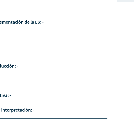
ementación de la LS:
-
ducción:
-
:
-
tiva:
-
/ interpretación:
-