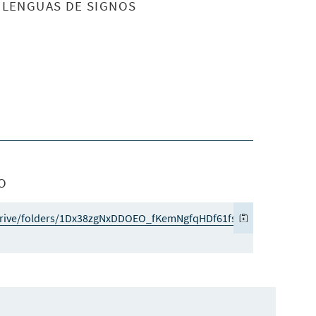
S LENGUAS DE SIGNOS
O
/drive/folders/1Dx38zgNxDDOEO_fKemNgfqHDf61fsuih?