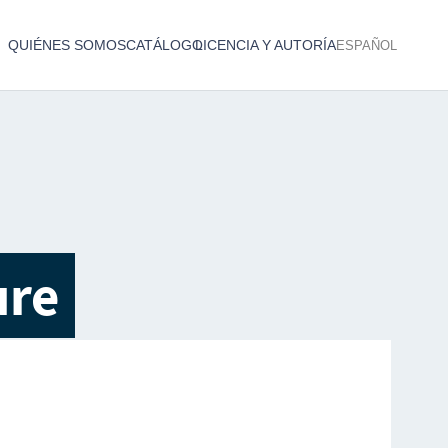
QUIÉNES SOMOS
CATÁLOGO
LICENCIA Y AUTORÍA
ESPAÑOL
Catálogo de producciones audiovisuales
< Atrás
ure