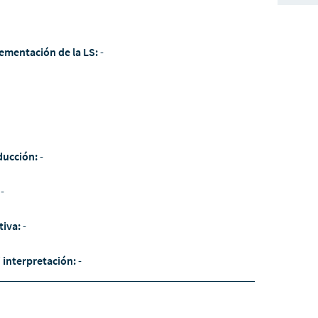
ementación de la LS:
-
ducción:
-
:
-
tiva:
-
/ interpretación:
-