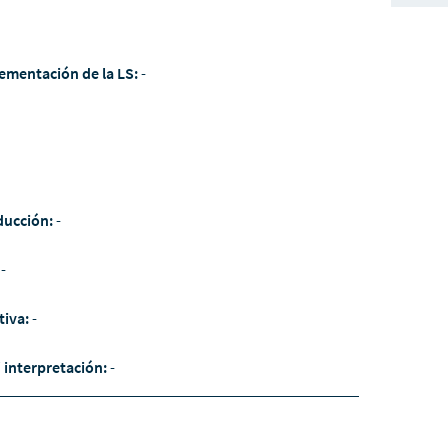
ementación de la LS:
-
ducción:
-
:
-
tiva:
-
/ interpretación:
-