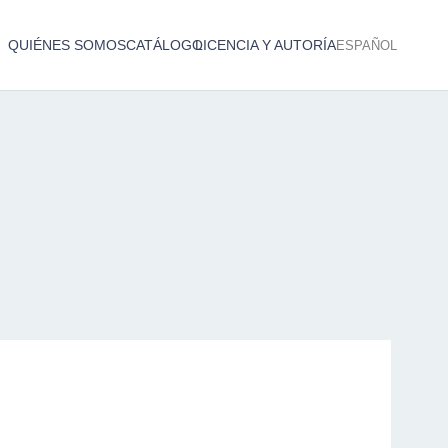
QUIÉNES SOMOS
CATÁLOGO
LICENCIA Y AUTORÍA
ESPAÑOL
Catálogo de producciones audiovisuales
< Atrás