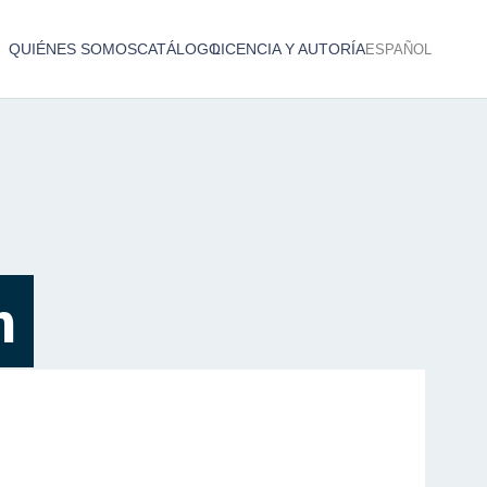
QUIÉNES SOMOS
CATÁLOGO
LICENCIA Y AUTORÍA
ESPAÑOL
Catálogo de producciones audiovisuales
< Atrás
n