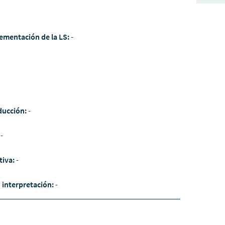
ementación de la LS:
-
ducción:
-
:
-
tiva:
-
/ interpretación:
-