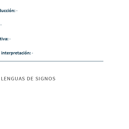
ducción:
-
:
-
tiva:
-
/ interpretación:
-
S LENGUAS DE SIGNOS