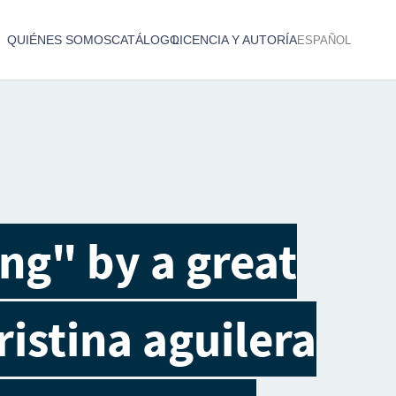
QUIÉNES SOMOS
CATÁLOGO
LICENCIA Y AUTORÍA
ESPAÑOL
Catálogo de producciones audiovisuales
< Atrás
ng" by a great
ristina aguilera