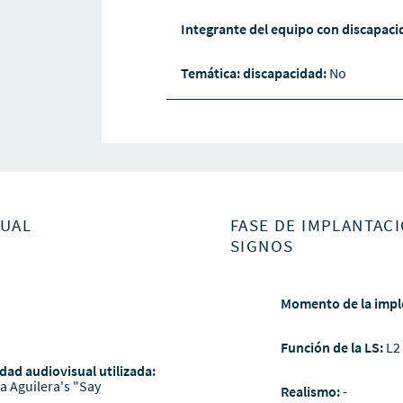
Integrante del equipo con discapac
Temática: discapacidad:
No
SUAL
FASE DE IMPLANTACI
SIGNOS
Momento de la impl
Función de la LS:
L2
dad audiovisual utilizada:
na Aguilera's "Say
Realismo:
-