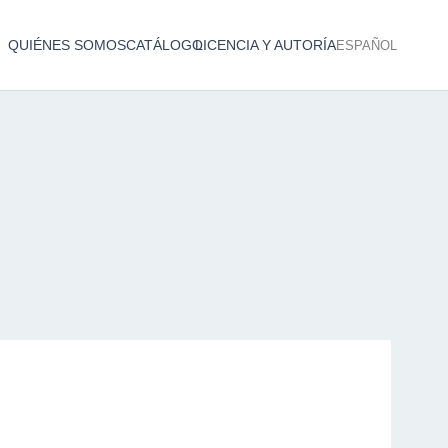
QUIÉNES SOMOS
CATÁLOGO
LICENCIA Y AUTORÍA
ESPAÑOL
Catálogo de producciones audiovisuales
< Atrás