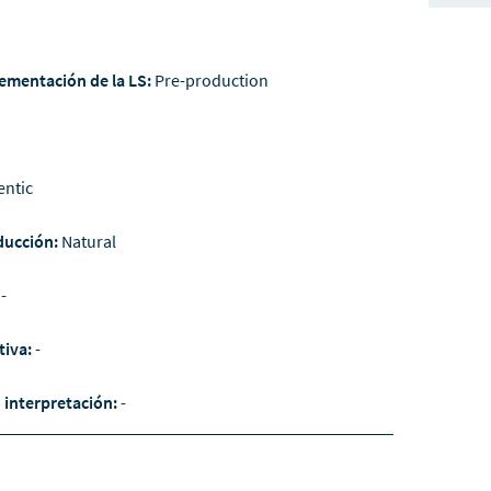
ementación de la LS:
Pre-production
entic
ducción:
Natural
:
-
tiva:
-
/ interpretación:
-