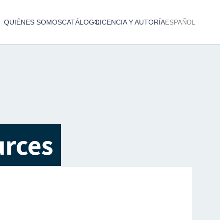
QUIÉNES SOMOS
CATÁLOGO
LICENCIA Y AUTORÍA
ESPAÑOL
Catálogo de producciones audiovisuales
< Atrás
urces