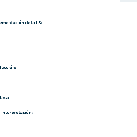
ementación de la LS:
-
ducción:
-
:
-
tiva:
-
/ interpretación:
-