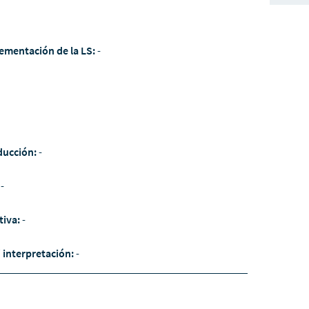
ementación de la LS:
-
ducción:
-
:
-
tiva:
-
/ interpretación:
-