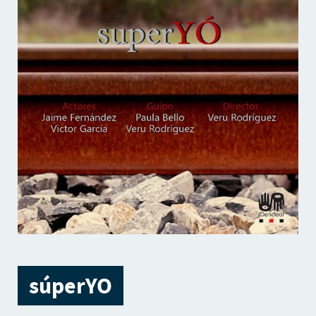
súperYO