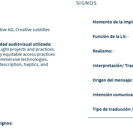
SIGNOS
Momento de la impl
tive AD, Creative subtitles
Función de la LS:
-
dad audiovisual utilizada:
 Light projects and practices.
Realismo:
-
lly equitable access practices
y immersive technologies.
description, haptics, and
Interpretación/ Tra
Origen del mensaje
Intención comunica
Tipo de traducción 
signos: