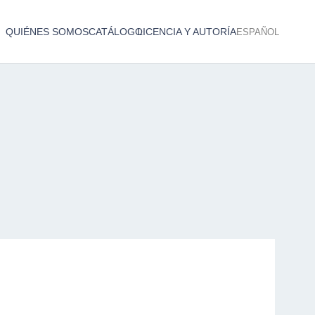
QUIÉNES SOMOS
CATÁLOGO
LICENCIA Y AUTORÍA
ESPAÑOL
Catálogo de producciones audiovisuales
< Atrás