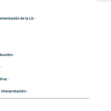
ementación de la LS:
-
ducción:
-
:
-
tiva:
-
/ interpretación:
-