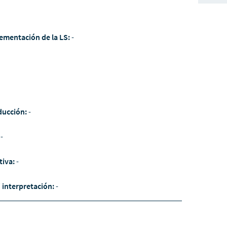
ementación de la LS:
-
ducción:
-
:
-
tiva:
-
/ interpretación:
-