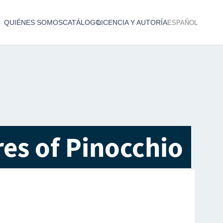
QUIÉNES SOMOS
CATÁLOGO
LICENCIA Y AUTORÍA
ESPAÑOL
Catálogo de producciones audiovisuales
< Atrás
es of Pinocchio