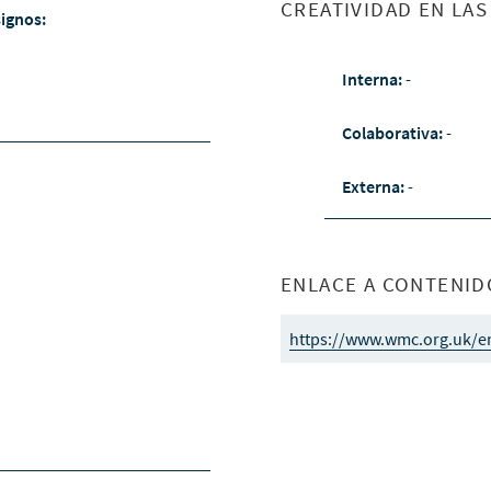
CREATIVIDAD EN LA
signos:
Interna:
-
Colaborativa:
-
Externa:
-
ENLACE A CONTENID
https://www.wmc.org.uk/e