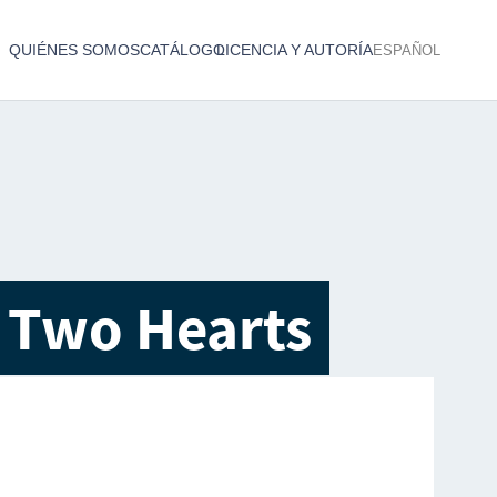
QUIÉNES SOMOS
CATÁLOGO
LICENCIA Y AUTORÍA
ESPAÑOL
Catálogo de producciones audiovisuales
< Atrás
 Two Hearts