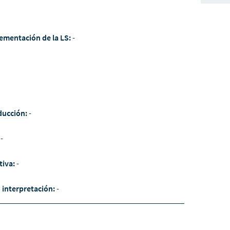
ementación de la LS:
-
ducción:
-
:
-
tiva:
-
/ interpretación:
-