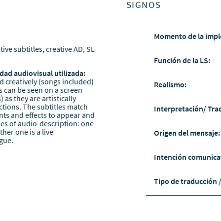
SIGNOS
Momento de la impl
tive subtitles, creative AD, SL
Función de la LS:
-
dad audiovisual utilizada:
led creatively (songs included)
Realismo:
-
es can be seen on a screen
as they are artistically
tions. The subtitles match
Interpretación/ Tra
onts and effects to appear and
pes of audio-description: one
her one is a live
Origen del mensaje
gue.
Intención comunica
Tipo de traducción 