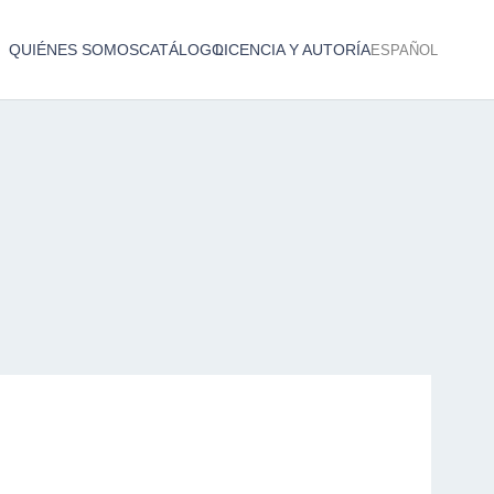
QUIÉNES SOMOS
CATÁLOGO
LICENCIA Y AUTORÍA
ESPAÑOL
Catálogo de producciones audiovisuales
< Atrás