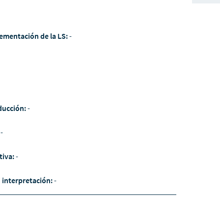
ementación de la LS:
-
ducción:
-
:
-
tiva:
-
/ interpretación:
-