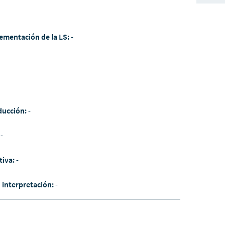
ementación de la LS:
-
ducción:
-
:
-
tiva:
-
/ interpretación:
-