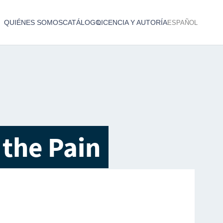
QUIÉNES SOMOS
CATÁLOGO
LICENCIA Y AUTORÍA
ESPAÑOL
Catálogo de producciones audiovisuales
< Atrás
 the Pain