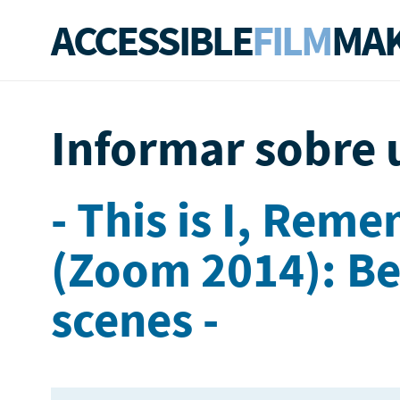
ACCESSIBLE
FILM
MAK
Informar sobre 
- This is I, Rem
(Zoom 2014): Be
scenes -