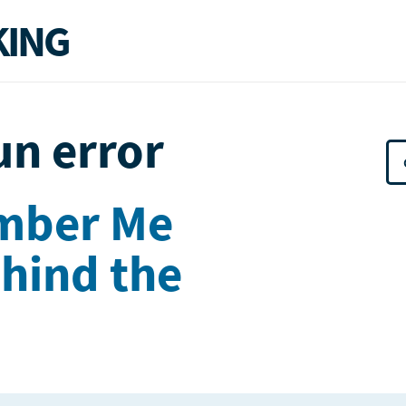
ING
un error
ember Me
hind the