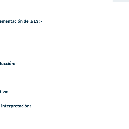
ementación de la LS:
-
ducción:
-
:
-
tiva:
-
/ interpretación:
-