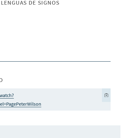
S LENGUAS DE SIGNOS
O
watch?
l=PagePeterWilson