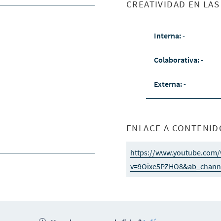
CREATIVIDAD EN LA
Interna:
-
Colaborativa:
-
Externa:
-
ENLACE A CONTENID
https://www.youtube.com/
v=9Oixe5PZHO8&ab_channe