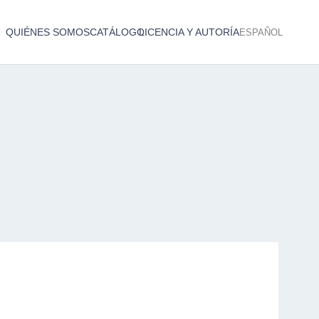
QUIÉNES SOMOS
CATÁLOGO
LICENCIA Y AUTORÍA
ESPAÑOL
Catálogo de producciones audiovisuales
< Atrás