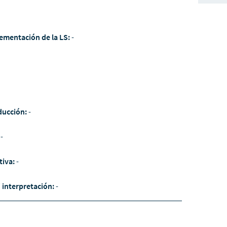
ementación de la LS:
-
ducción:
-
:
-
tiva:
-
/ interpretación:
-