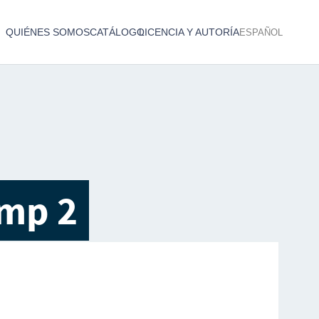
QUIÉNES SOMOS
CATÁLOGO
LICENCIA Y AUTORÍA
ESPAÑOL
Catálogo de producciones audiovisuales
< Atrás
amp 2