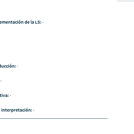
ementación de la LS:
-
ducción:
-
:
-
tiva:
-
/ interpretación:
-