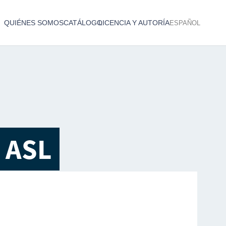
QUIÉNES SOMOS
CATÁLOGO
LICENCIA Y AUTORÍA
ESPAÑOL
Catálogo de producciones audiovisuales
< Atrás
n ASL