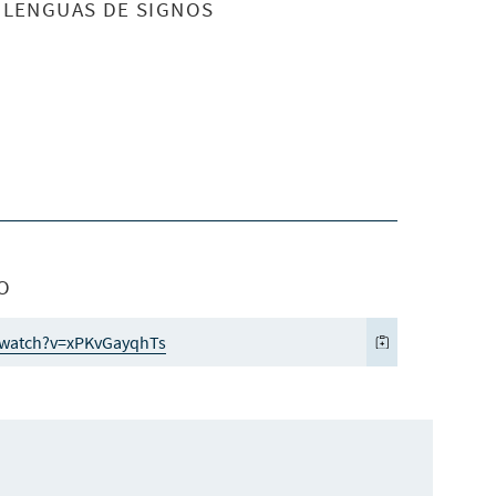
S LENGUAS DE SIGNOS
O
/watch?v=xPKvGayqhTs