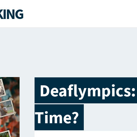
ING
Deaflympics:
Time?