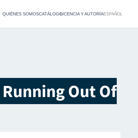
QUIÉNES SOMOS
CATÁLOGO
LICENCIA Y AUTORÍA
ESPAÑOL
Catálogo de producciones audiovisuales
< Atrás
 Running Out Of