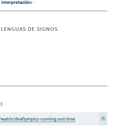
/ interpretación:
-
S LENGUAS DE SIGNOS
O
/watch/deaflympics-running-out-time